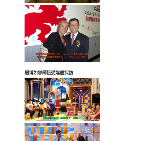
楊博如導師接受媒體採訪