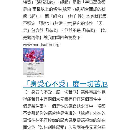
特質」(演培法師) 「緣起」是指「宇宙萬象都
是由 兩種以上的條件(緣素、緣)組合而成的狀
態（起）」 而「組合」（無自性）本身就代表
不穩定 「變化」(無常、空)是它的特性 「因
果」包含於「緣起」，但並不是「緣起」 【如
是觀內修】讓我們重回菩提樹下
www.mindseten.org
「身受心不受」度一切苦厄
【「身受心不受」度一切苦厄】某件事讓你覺
得痛苦其中有兩個大元素存在在這個事件中一
個是某件事，一個是你的感官缺少其中一項都
不會引起你的痛苦這是佛說的「緣起」外在的
事情往往不可控你的感官感受卻端視你的創造
而定你「如何創造感受」涉及到許多元素包括