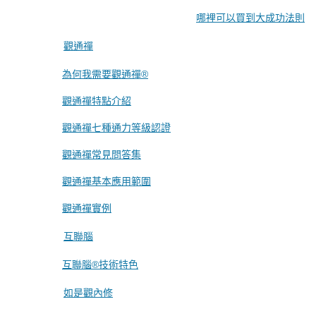
哪裡可以買到大成功法則
觀通禪
為何我需要觀通禪®
觀通禪特點介紹
觀通禪七種通力等級認證
觀通禪常見問答集
觀通禪基本應用範圍
觀通禪實例
互聯腦
互聯腦®技術特色
如是觀內修