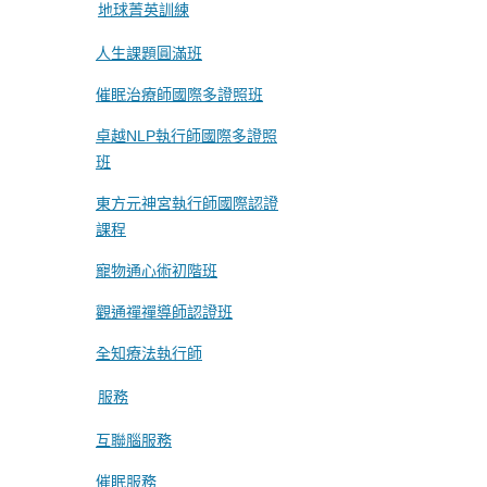
地球菁英訓練
人生課題圓滿班
催眠治療師國際多證照班
卓越NLP執行師國際多證照
班
東方元神宮執行師國際認證
課程
寵物通心術初階班
觀通禪禪導師認證班
全知療法執行師
服務
互聯腦服務
催眠服務