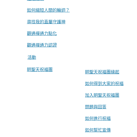
如何縮短人間的輪迴？
尋找我的直屬守護神
觀通禪通力點化
觀通禪通力認證
活動
眀聖天祝福團
眀聖天祝福團緣起
如何得到大家的祝福
加入眀聖天祝福團
問題與回答
如何進行祝福
如何幫忙宣傳