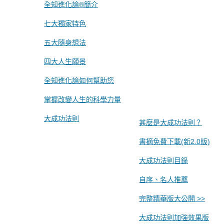
全知進化論®簡介
七大獨家特色
五大隨身想法
四大人生願景
全知進化論如何幫助您
掌握改變人生的科學力量
大成功法則
甚麼是大成功法則？
書摘免費下載(新2.0版)
大成功法則目錄
自序、名人推薦
完整精華版大公開 >>
大成功法則加強效果版