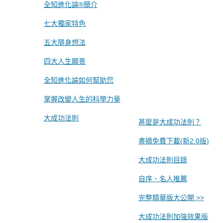
全知進化論®簡介
七大獨家特色
五大隨身想法
四大人生願景
全知進化論如何幫助您
掌握改變人生的科學力量
大成功法則
甚麼是大成功法則？
書摘免費下載(新2.0版)
大成功法則目錄
自序、名人推薦
完整精華版大公開 >>
大成功法則加強效果版