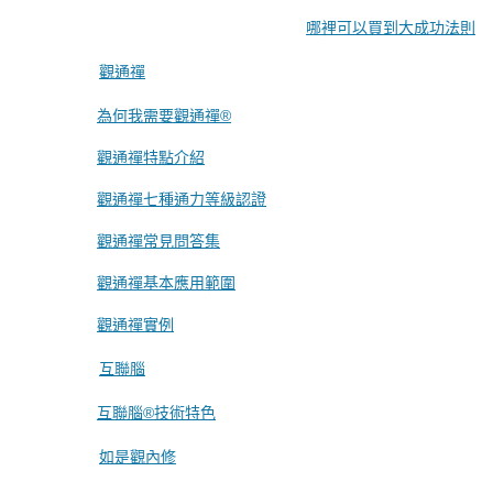
哪裡可以買到大成功法則
觀通禪
為何我需要觀通禪®
觀通禪特點介紹
觀通禪七種通力等級認證
觀通禪常見問答集
觀通禪基本應用範圍
觀通禪實例
互聯腦
互聯腦®技術特色
如是觀內修