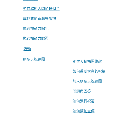
如何縮短人間的輪迴？
尋找我的直屬守護神
觀通禪通力點化
觀通禪通力認證
活動
眀聖天祝福團
眀聖天祝福團緣起
如何得到大家的祝福
加入眀聖天祝福團
問題與回答
如何進行祝福
如何幫忙宣傳