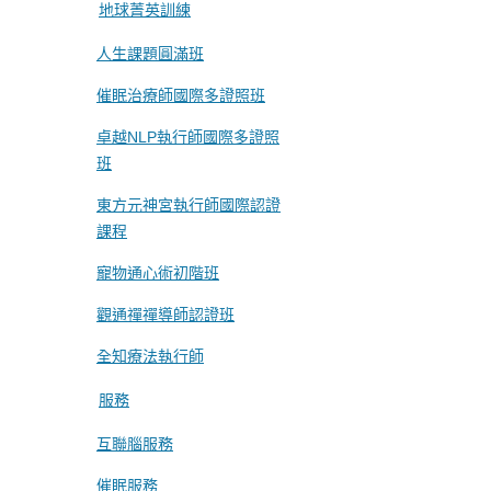
地球菁英訓練
人生課題圓滿班
催眠治療師國際多證照班
卓越NLP執行師國際多證照
班
東方元神宮執行師國際認證
課程
寵物通心術初階班
觀通禪禪導師認證班
全知療法執行師
服務
互聯腦服務
催眠服務