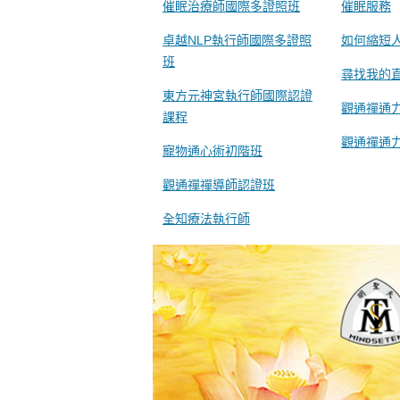
催眠治療師國際多證照班
催眠服務
卓越NLP執行師國際多證照
如何縮短
班
尋找我的
東方元神宮執行師國際認證
觀通禪通
課程
觀通禪通
寵物通心術初階班
觀通禪禪導師認證班
全知療法執行師