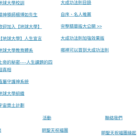
大成功法則目錄
地球大學校訓
自序、名人推薦
精神導師楊博如先生
完整精華版大公開 >>
歡迎加入【地球大學】
大成功法則加強效果版
【地球大學】人生宣言
哪裡可以買到大成功法則
地球大學教育體系
上帝的秘密----人生課題的四
個真相
直屬守護神系統
地球大學組織
宇宙樂土計劃
活動
聯絡我們
務
眀聖天祝福團
眀聖天祝福團緣起