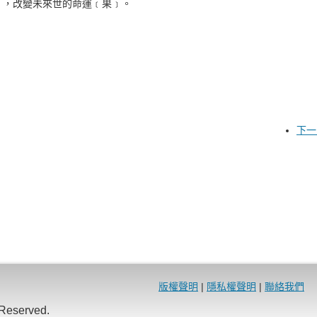
﹞，改變未來世的命運﹝果﹞。
。
下一
版權聲明
|
隱私權聲明
|
聯絡我們
eserved.