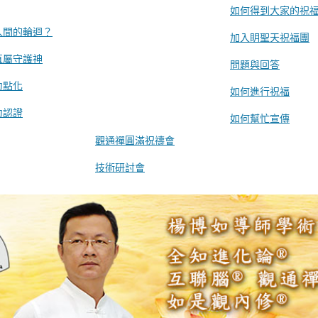
如何得到大家的祝
人間的輪迴？
加入眀聖天祝福團
直屬守護神
問題與回答
力點化
如何進行祝福
力認證
如何幫忙宣傳
觀通禪圓滿祝禱會
技術研討會