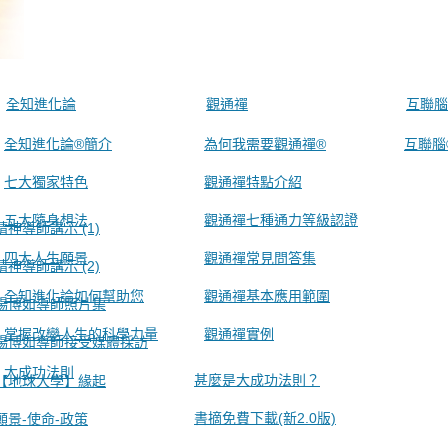
全知進化論
觀通禪
互聯腦
全知進化論®簡介
為何我需要觀通禪®
互聯腦
七大獨家特色
觀通禪特點介紹
五大隨身想法
觀通禪七種通力等級認證
精神導師講示 (1)
四大人生願景
觀通禪常見問答集
精神導師講示 (2)
全知進化論如何幫助您
觀通禪基本應用範圍
楊博如導師照片集
掌握改變人生的科學力量
觀通禪實例
楊博如導師接受媒體採訪
大成功法則
甚麼是大成功法則？
【地球大學】緣起
書摘免費下載(新2.0版)
願景-使命-政策