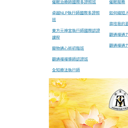
催眠治療師國際多證照班
催眠服務
卓越NLP執行師國際多證照
如何縮短
班
尋找我的
東方元神宮執行師國際認證
觀通禪通
課程
觀通禪通
寵物通心術初階班
觀通禪禪導師認證班
全知療法執行師