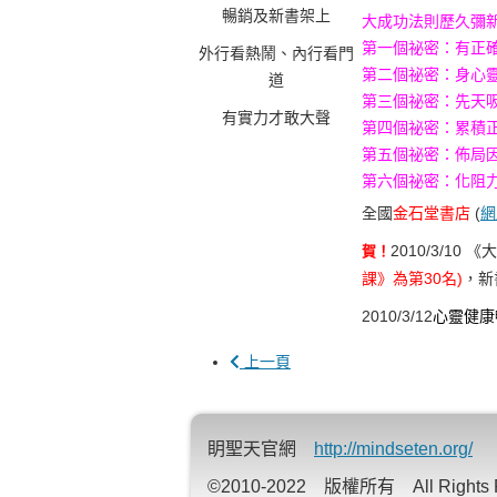
暢銷及新書架上
大成功法則歷久彌
第一個祕密：有正
外行看熱鬧、內行看門
第二個祕密：身心
道
第三個祕密：先天
有實力才敢大聲
第四個祕密：累積
第五個祕密：佈局
第六個祕密：化阻
全國
金石堂書店
(
網
2010/3/1
賀！
課》為第30名)
，新
2010/3/12
心靈健康
上一頁
眀聖天官網
http://mindseten.org/
©2010-2022 版權所有 All Rights R