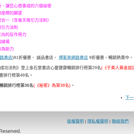
新、讓您心想事成的六個祕密
確座標的願望
靈合一（含後天吸引力法則）
吸引力法則
正向的反作用力
因緣場
力為助力
路書店
)81折優惠、 誠品書店、
博客來網路書店
9折優惠，暢銷熱賣中。
0 《大成功法則》登上金石堂書店心靈健康暢銷排行榜第29名
(《于美人黃金說
書排行榜第48名。
暢銷排行榜第36名
(《秘密》為第38名)
。
下一
版權聲明
|
隱私權聲明
|
聯絡我們
eserved.