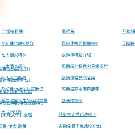
全知進化論
觀通禪
互聯腦
全知進化論®簡介
為何我需要觀通禪®
互聯腦
七大獨家特色
觀通禪特點介紹
五大隨身想法
觀通禪七種通力等級認證
精神導師講示 (1)
四大人生願景
觀通禪常見問答集
精神導師講示 (2)
全知進化論如何幫助您
觀通禪基本應用範圍
楊博如導師照片集
掌握改變人生的科學力量
觀通禪實例
楊博如導師接受媒體採訪
大成功法則
甚麼是大成功法則？
【地球大學】緣起
書摘免費下載(新2.0版)
願景-使命-政策