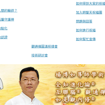
如何得到大家的祝
人間的輪迴？
加入眀聖天祝福團
直屬守護神
問題與回答
力點化
如何進行祝福
力認證
如何幫忙宣傳
觀通禪圓滿祝禱會
技術研討會