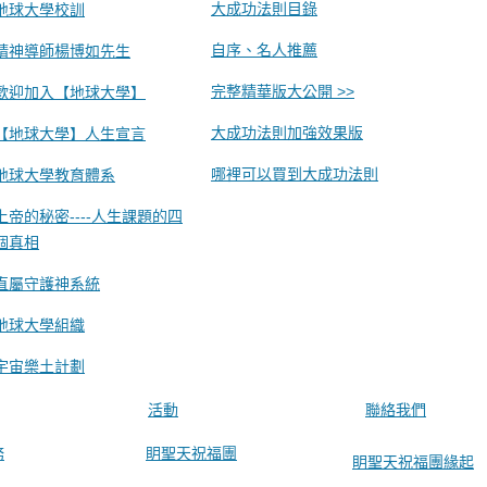
大成功法則目錄
地球大學校訓
自序、名人推薦
精神導師楊博如先生
完整精華版大公開 >>
歡迎加入【地球大學】
大成功法則加強效果版
【地球大學】人生宣言
哪裡可以買到大成功法則
地球大學教育體系
上帝的秘密----人生課題的四
個真相
直屬守護神系統
地球大學組織
宇宙樂土計劃
活動
聯絡我們
務
眀聖天祝福團
眀聖天祝福團緣起