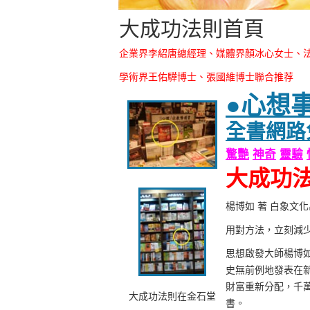
大成功法則首頁
企業界李紹唐總經理、媒體界顏冰心女士、
學術界王佑驊博士、張國維博士聯合推荐
●心想
全書網路
驚艷
神奇
靈驗
大成功
楊博如 著 白象文化
用對方法，立刻減少
思想啟發大師楊博
史無前例地發表在
財富重新分配，千
大成功法則在金石堂
書。