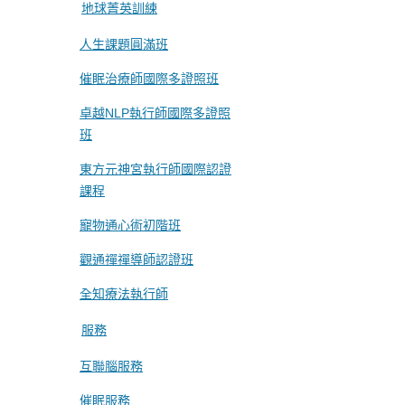
地球菁英訓練
人生課題圓滿班
催眠治療師國際多證照班
卓越NLP執行師國際多證照
班
東方元神宮執行師國際認證
課程
寵物通心術初階班
觀通禪禪導師認證班
全知療法執行師
服務
互聯腦服務
催眠服務