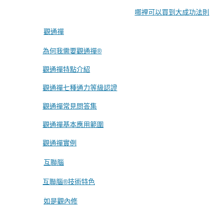
哪裡可以買到大成功法則
觀通禪
為何我需要觀通禪®
觀通禪特點介紹
觀通禪七種通力等級認證
觀通禪常見問答集
觀通禪基本應用範圍
觀通禪實例
互聯腦
互聯腦®技術特色
如是觀內修