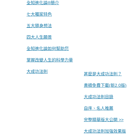
全知進化論®簡介
七大獨家特色
五大隨身想法
四大人生願景
全知進化論如何幫助您
掌握改變人生的科學力量
大成功法則
甚麼是大成功法則？
書摘免費下載(新2.0版)
大成功法則目錄
自序、名人推薦
完整精華版大公開 >>
大成功法則加強效果版