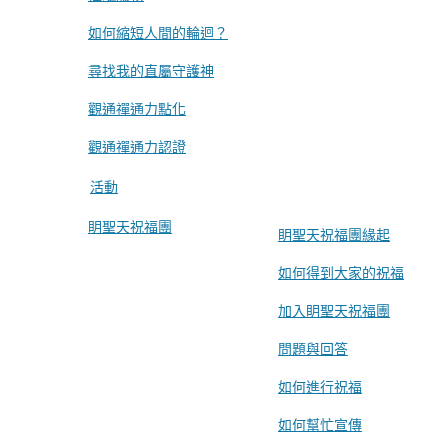
如何縮短人間的輪迴？
尋找我的直屬守護神
觀通禪通力點化
觀通禪通力認證
活動
眀聖天祝福團
眀聖天祝福團緣起
如何得到大家的祝福
加入眀聖天祝福團
問題與回答
如何進行祝福
如何幫忙宣傳