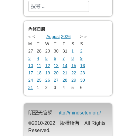
搜索
Type 2 or more characters for results.
內修日曆
«
<
August
2026
>
»
M
T
W
T
F
S
S
27
28
29
30
31
1
2
3
4
5
6
7
8
9
10
11
12
13
14
15
16
17
18
19
20
21
22
23
24
25
26
27
28
29
30
31
1
2
3
4
5
6
眀聖天官網
http://mindseten.org/
©2010-2022 版權所有 All Rights
Reserved.