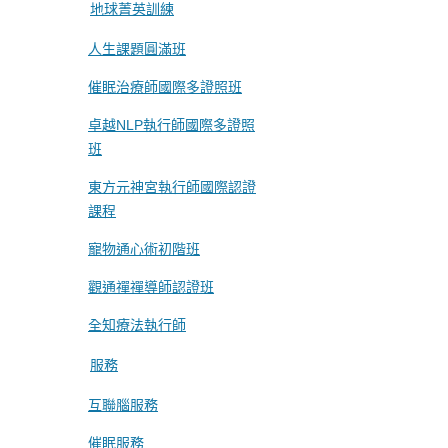
地球菁英訓練
人生課題圓滿班
催眠治療師國際多證照班
卓越NLP執行師國際多證照
班
東方元神宮執行師國際認證
課程
寵物通心術初階班
觀通禪禪導師認證班
全知療法執行師
服務
互聯腦服務
催眠服務