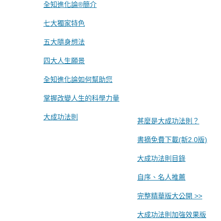
全知進化論®簡介
七大獨家特色
五大隨身想法
四大人生願景
全知進化論如何幫助您
掌握改變人生的科學力量
大成功法則
甚麼是大成功法則？
書摘免費下載(新2.0版)
大成功法則目錄
自序、名人推薦
完整精華版大公開 >>
大成功法則加強效果版