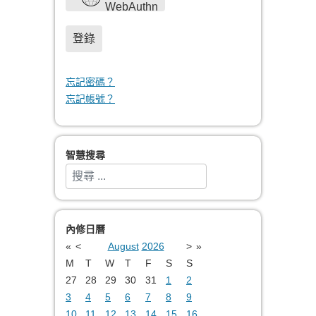
WebAuthn
登錄
忘記密碼？
忘記帳號？
智慧搜尋
搜索
Type 2 or more characters for results.
內修日曆
«
<
August
2026
>
»
M
T
W
T
F
S
S
27
28
29
30
31
1
2
3
4
5
6
7
8
9
10
11
12
13
14
15
16