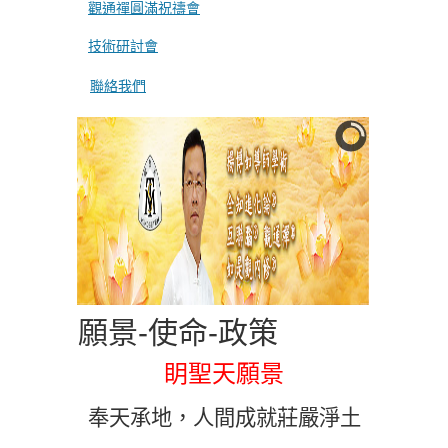
觀通禪圓滿祝禱會
技術研討會
聯絡我們
願景-使命-政策
眀聖天願景
奉天承地，人間成就莊嚴淨土