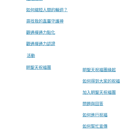
如何縮短人間的輪迴？
尋找我的直屬守護神
觀通禪通力點化
觀通禪通力認證
活動
眀聖天祝福團
眀聖天祝福團緣起
如何得到大家的祝福
加入眀聖天祝福團
問題與回答
如何進行祝福
如何幫忙宣傳