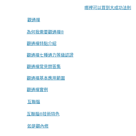
哪裡可以買到大成功法則
觀通禪
為何我需要觀通禪®
觀通禪特點介紹
觀通禪七種通力等級認證
觀通禪常見問答集
觀通禪基本應用範圍
觀通禪實例
互聯腦
互聯腦®技術特色
如是觀內修