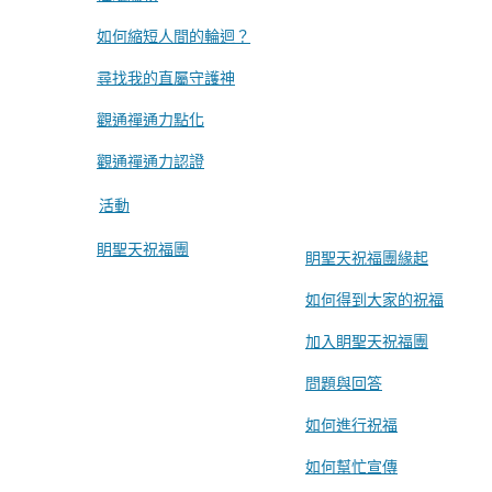
如何縮短人間的輪迴？
尋找我的直屬守護神
觀通禪通力點化
觀通禪通力認證
活動
眀聖天祝福團
眀聖天祝福團緣起
如何得到大家的祝福
加入眀聖天祝福團
問題與回答
如何進行祝福
如何幫忙宣傳