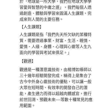
於「地球是一所大學，我們在地球大學學
習愛與智慧的中庸之道」，我們每個人透
過創造、體驗與學習來圓滿人生課題，完
成來到人間的主要任務。
【
人生課題
】
人生課題是指「我們先天所欠缺的某種特
質，需要透過事業、財
富、生活、親情、
愛情、人緣、身體、心理與心靈等人生九
面向的學習與考試來俱足。」
【觀通】
觀通是一種潛意識技術，由楊博如導師以
三十幾年經驗開發完成，稱得上是集合了
古今中外身心靈技術的優點，可以讓一般
大眾在短時間、有效率的開發自己的潛
能，產生通力而得以超越肉體感官，進行
前世回溯、預觀未來----等數十種常見的應
用範圍。