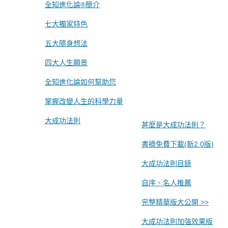
全知進化論®簡介
七大獨家特色
五大隨身想法
四大人生願景
全知進化論如何幫助您
掌握改變人生的科學力量
大成功法則
甚麼是大成功法則？
書摘免費下載(新2.0版)
大成功法則目錄
自序、名人推薦
完整精華版大公開 >>
大成功法則加強效果版