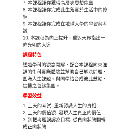
7. 本課程讓你獲得高層次思想能量
8. 本課程讓你完成此生落實於生活中的修
練
9. 本課程讓你完成在地球大學的學習與考
試
10.
本課程為向上提升、重返天界指出一
條光明的大道
課程特色
透過學科的觀念開解，配合本課程向來強
調的術科實際體驗並幫助自己解決問題、
圓滿人生課題。與同學結合成彼此鼓勵、
提攜之善緣集團。
學習效益
1. 上天的考試--重新認識人生的真相
2. 上天的價值觀--發現人生真正的價值
3. 別把考題誤認為目標--從負向狀態翻轉
成正向狀態