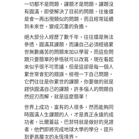
一切都不是問題，課題才是問題。課題沒
有圓滿，即使解決了目前的問題，往後還
是會一再出現類似的問題，而且經常延續
到未來世，變成沉重的負擔。
絕大部分人經歷了數千年，往往還是無法
參透、圓滿其課題，而讓自己必須經過累
世無數痛苦的問題來加以學習，而這些問
題只要簡單的參悟就可以改寫，現在看起
來似乎很不可思議，但是這卻是每一個人
累世常會犯的錯誤。
檢視一下自己問題，
它們往往是你累世的課題，你要做的就是
趕快圓滿自己的課題，許多惱人的問題自
然迎刃而解，就是這麼簡單！
世界上成功、富有的人很多，然而能夠同
時圓滿人生課題的人，才是真正永遠的成
功者，
比爾蓋茲、巴菲特就是做好的
見證
者，他們即將完成地球大學的學分，提升
到更高層次的永恆境界。