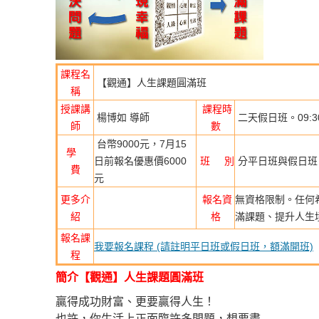
課程名
【觀通】人生課題圓滿班
稱
授課講
課程時
楊博如 導師
二天假日班。09:30
師
數
台幣9000元，7月15
學
日前報名優惠價6000
班 別
分平日班與假日班
費
元
更多介
報名資
無資格限制。任何
紹
格
滿課題、提升人生
報名課
我要報名課程 (請註明平日班或假日班，額滿開班)
程
簡介【觀通】
人生課題圓滿班
贏得成功財富、更要贏得人生！
也許，你生活上正面臨許多問題，想要盡