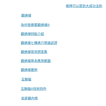
哪裡可以買到大成功法則
觀通禪
為何我需要觀通禪®
觀通禪特點介紹
觀通禪七種通力等級認證
觀通禪常見問答集
觀通禪基本應用範圍
觀通禪實例
互聯腦
互聯腦®技術特色
如是觀內修