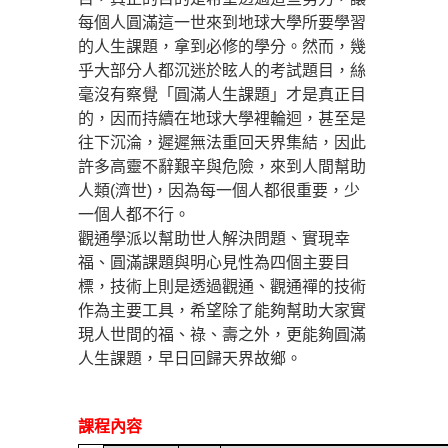
每個人圓滿這一世來到地球大學所要學習
的人生課題，拿到必修的學分。然而，幾
乎大部分人都沉迷於眩人的考試題目，絲
毫沒有察覺「圓滿人生課題」才是真正目
的，因而持續在地球大學裡輪迴，甚至是
往下沉淪，遲遲無法重回天界集結，因此
許多高靈不辭艱辛與危險，來到人間幫助
人類(濟世)，因為每一個人都很重要，少
一個人都不行。
觀通學派以幫助世人解決問題、實現幸
福、圓滿課題與明心見性為四個主要目
標，技術上則是透過觀通、觀通禪的技術
作為主要工具，希望除了能夠幫助大家實
現人世間的福、祿、壽之外，更能夠圓滿
人生課題，早日回歸天界故鄉。
課程內容