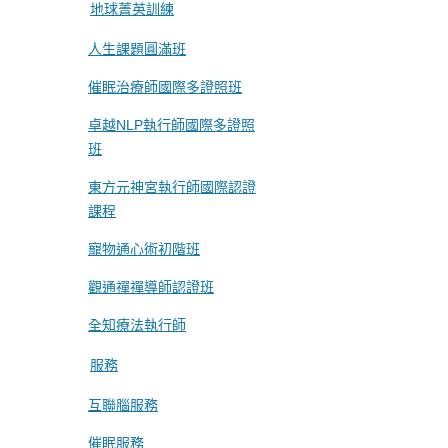
地球菁英訓練
人生課題圓滿班
催眠治療師國際多證照班
卓越NLP執行師國際多證照
班
東方元神宮執行師國際認證
課程
寵物通心術初階班
觀通禪禪導師認證班
全知療法執行師
服務
互聯腦服務
催眠服務