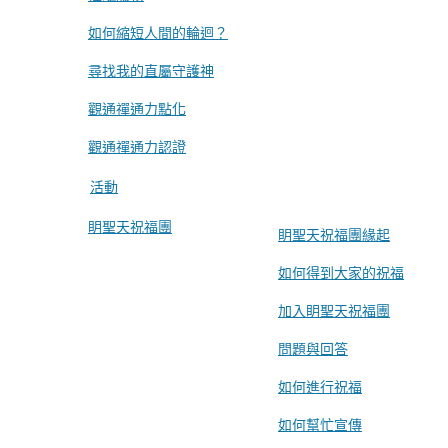
如何縮短人間的輪迴？
尋找我的直屬守護神
觀通禪通力點化
觀通禪通力認證
活動
眀聖天祝福團
眀聖天祝福團緣起
如何得到大家的祝福
加入眀聖天祝福團
問題與回答
如何進行祝福
如何幫忙宣傳