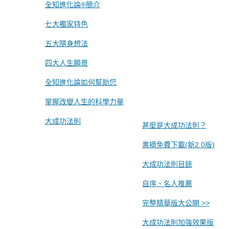
全知進化論®簡介
七大獨家特色
五大隨身想法
四大人生願景
全知進化論如何幫助您
掌握改變人生的科學力量
大成功法則
甚麼是大成功法則？
書摘免費下載(新2.0版)
大成功法則目錄
自序、名人推薦
完整精華版大公開 >>
大成功法則加強效果版