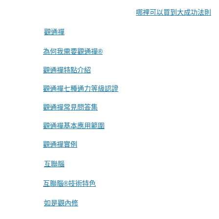
哪裡可以買到大成功法則
觀通禪
為何我需要觀通禪®
觀通禪特點介紹
觀通禪七種通力等級認證
觀通禪常見問答集
觀通禪基本應用範圍
觀通禪實例
互聯腦
互聯腦®技術特色
如是觀內修