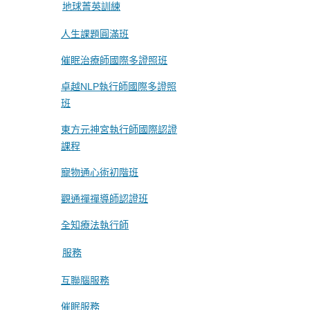
地球菁英訓練
人生課題圓滿班
催眠治療師國際多證照班
卓越NLP執行師國際多證照
班
東方元神宮執行師國際認證
課程
寵物通心術初階班
觀通禪禪導師認證班
全知療法執行師
服務
互聯腦服務
催眠服務