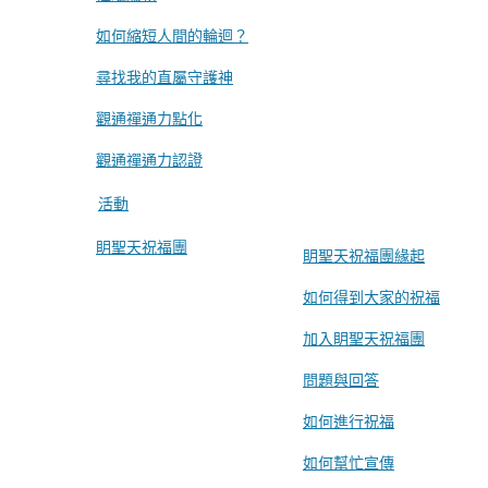
如何縮短人間的輪迴？
尋找我的直屬守護神
觀通禪通力點化
觀通禪通力認證
活動
眀聖天祝福團
眀聖天祝福團緣起
如何得到大家的祝福
加入眀聖天祝福團
問題與回答
如何進行祝福
如何幫忙宣傳