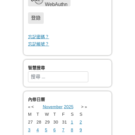
WebAuthn
登錄
忘記密碼？
忘記帳號？
智慧搜尋
搜索
Type 2 or more characters for results.
內修日曆
«
<
November
2025
>
»
M
T
W
T
F
S
S
27
28
29
30
31
1
2
3
4
5
6
7
8
9