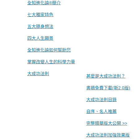
全知進化論®簡介
七大獨家特色
五大隨身想法
四大人生願景
全知進化論如何幫助您
掌握改變人生的科學力量
大成功法則
甚麼是大成功法則？
書摘免費下載(新2.0版)
大成功法則目錄
自序、名人推薦
完整精華版大公開 >>
大成功法則加強效果版