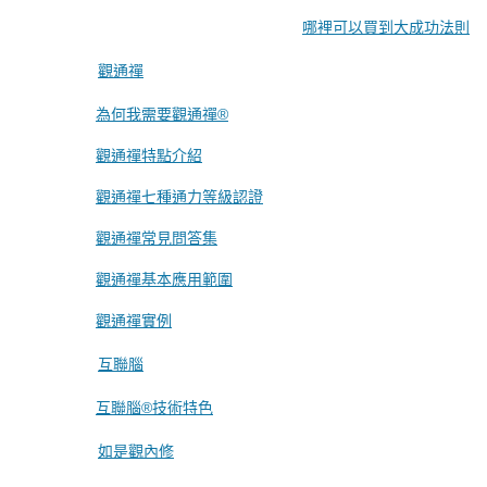
哪裡可以買到大成功法則
觀通禪
為何我需要觀通禪®
觀通禪特點介紹
觀通禪七種通力等級認證
觀通禪常見問答集
觀通禪基本應用範圍
觀通禪實例
互聯腦
互聯腦®技術特色
如是觀內修