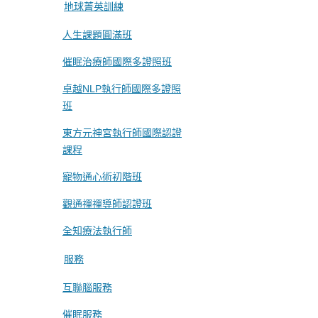
地球菁英訓練
人生課題圓滿班
催眠治療師國際多證照班
卓越NLP執行師國際多證照
班
東方元神宮執行師國際認證
課程
寵物通心術初階班
觀通禪禪導師認證班
全知療法執行師
服務
互聯腦服務
催眠服務