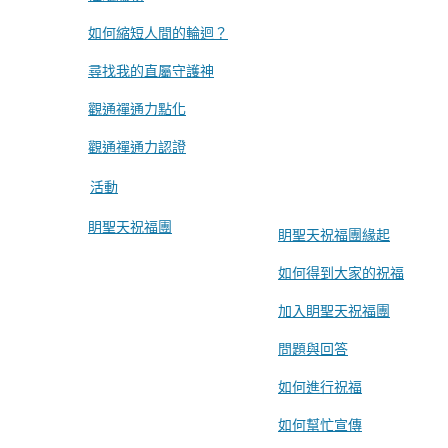
如何縮短人間的輪迴？
尋找我的直屬守護神
觀通禪通力點化
觀通禪通力認證
活動
眀聖天祝福團
眀聖天祝福團緣起
如何得到大家的祝福
加入眀聖天祝福團
問題與回答
如何進行祝福
如何幫忙宣傳