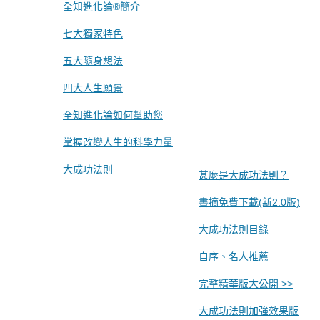
全知進化論®簡介
七大獨家特色
五大隨身想法
四大人生願景
全知進化論如何幫助您
掌握改變人生的科學力量
大成功法則
甚麼是大成功法則？
書摘免費下載(新2.0版)
大成功法則目錄
自序、名人推薦
完整精華版大公開 >>
大成功法則加強效果版