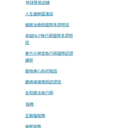
地球菁英訓練
人生課題圓滿班
催眠治療師國際多證照班
卓越NLP執行師國際多證照
班
東方元神宮執行師國際認證
課程
寵物通心術初階班
觀通禪禪導師認證班
全知療法執行師
服務
互聯腦服務
催眠服務