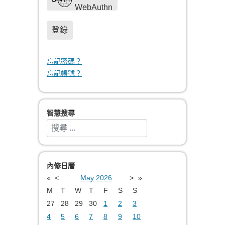
WebAuthn
登錄
忘記密碼？
忘記帳號？
智慧搜尋
搜索
Type 2 or more characters for results.
內修日曆
«
<
May
2026
>
»
M
T
W
T
F
S
S
27
28
29
30
1
2
3
4
5
6
7
8
9
10