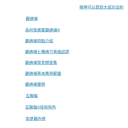
哪裡可以買到大成功法則
觀通禪
為何我需要觀通禪®
觀通禪特點介紹
觀通禪七種通力等級認證
觀通禪常見問答集
觀通禪基本應用範圍
觀通禪實例
互聯腦
互聯腦®技術特色
如是觀內修