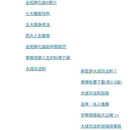
全知進化論®簡介
七大獨家特色
五大隨身想法
四大人生願景
全知進化論如何幫助您
掌握改變人生的科學力量
大成功法則
甚麼是大成功法則？
書摘免費下載(新2.0版)
大成功法則目錄
自序、名人推薦
完整精華版大公開 >>
大成功法則加強效果版