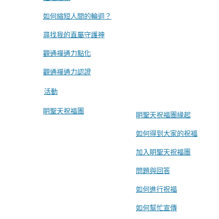
如何縮短人間的輪迴？
尋找我的直屬守護神
觀通禪通力點化
觀通禪通力認證
活動
眀聖天祝福團
眀聖天祝福團緣起
如何得到大家的祝福
加入眀聖天祝福團
問題與回答
如何進行祝福
如何幫忙宣傳