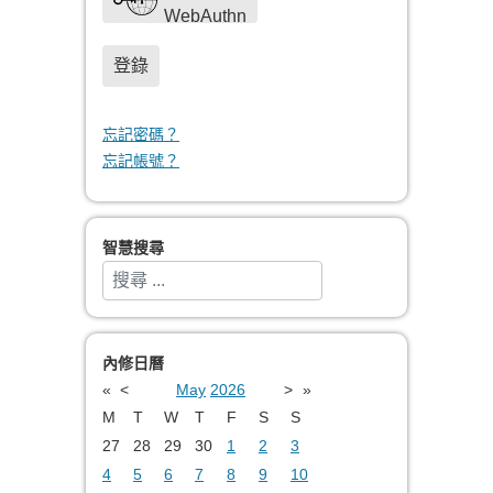
WebAuthn
登錄
忘記密碼？
忘記帳號？
智慧搜尋
搜索
Type 2 or more characters for results.
內修日曆
«
<
May
2026
>
»
M
T
W
T
F
S
S
27
28
29
30
1
2
3
4
5
6
7
8
9
10