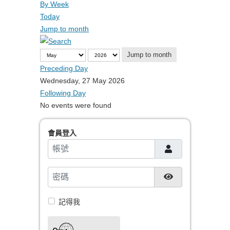
By Week
Today
Jump to month
Jump to month
Preceding Day
Wednesday, 27 May 2026
Following Day
No events were found
會員登入
帳號
密碼
顯示密碼
記得我