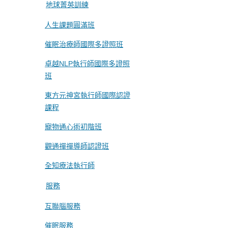
地球菁英訓練
人生課題圓滿班
催眠治療師國際多證照班
卓越NLP執行師國際多證照
班
東方元神宮執行師國際認證
課程
寵物通心術初階班
觀通禪禪導師認證班
全知療法執行師
服務
互聯腦服務
催眠服務