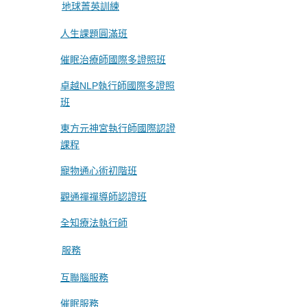
地球菁英訓練
人生課題圓滿班
催眠治療師國際多證照班
卓越NLP執行師國際多證照
班
東方元神宮執行師國際認證
課程
寵物通心術初階班
觀通禪禪導師認證班
全知療法執行師
服務
互聯腦服務
催眠服務