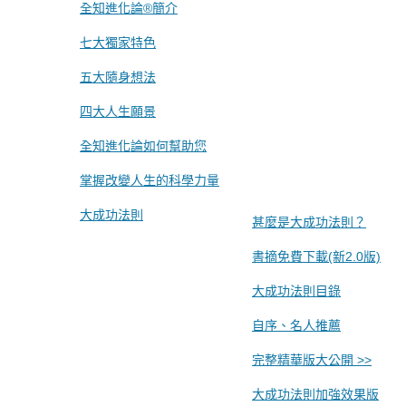
全知進化論®簡介
七大獨家特色
五大隨身想法
四大人生願景
全知進化論如何幫助您
掌握改變人生的科學力量
大成功法則
甚麼是大成功法則？
書摘免費下載(新2.0版)
大成功法則目錄
自序、名人推薦
完整精華版大公開 >>
大成功法則加強效果版