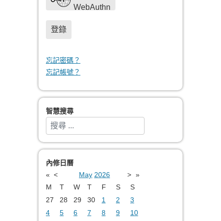
WebAuthn
登錄
忘記密碼？
忘記帳號？
智慧搜尋
搜索
Type 2 or more characters for results.
內修日曆
«
<
May
2026
>
»
M
T
W
T
F
S
S
27
28
29
30
1
2
3
4
5
6
7
8
9
10