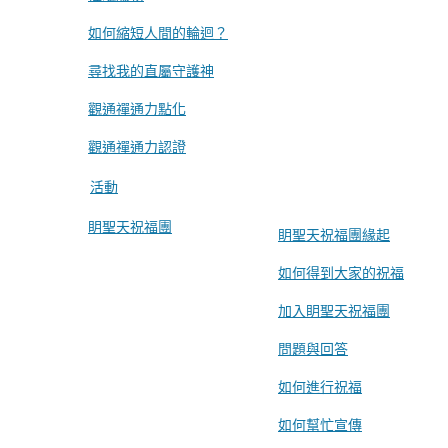
如何縮短人間的輪迴？
尋找我的直屬守護神
觀通禪通力點化
觀通禪通力認證
活動
眀聖天祝福團
眀聖天祝福團緣起
如何得到大家的祝福
加入眀聖天祝福團
問題與回答
如何進行祝福
如何幫忙宣傳