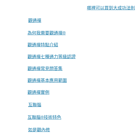
哪裡可以買到大成功法則
觀通禪
為何我需要觀通禪®
觀通禪特點介紹
觀通禪七種通力等級認證
觀通禪常見問答集
觀通禪基本應用範圍
觀通禪實例
互聯腦
互聯腦®技術特色
如是觀內修