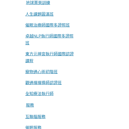
地球菁英訓練
人生課題圓滿班
催眠治療師國際多證照班
卓越NLP執行師國際多證照
班
東方元神宮執行師國際認證
課程
寵物通心術初階班
觀通禪禪導師認證班
全知療法執行師
服務
互聯腦服務
催眠服務