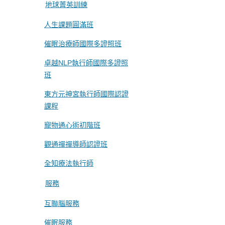
地球菁英訓練
人生課題圓滿班
催眠治療師國際多證照班
卓越NLP執行師國際多證照
班
東方元神宮執行師國際認證
課程
寵物通心術初階班
觀通禪禪導師認證班
全知療法執行師
服務
互聯腦服務
催眠服務