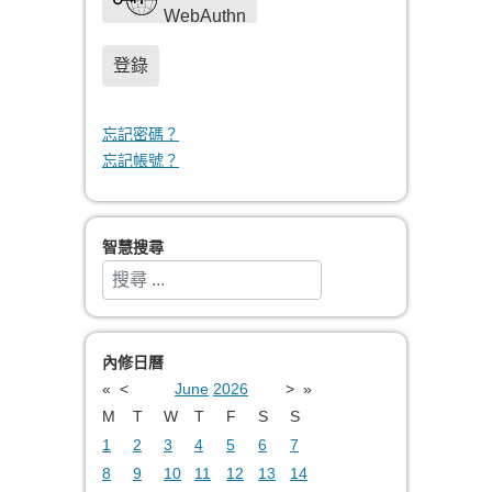
WebAuthn
登錄
忘記密碼？
忘記帳號？
智慧搜尋
搜索
Type 2 or more characters for results.
內修日曆
«
<
June
2026
>
»
M
T
W
T
F
S
S
1
2
3
4
5
6
7
8
9
10
11
12
13
14