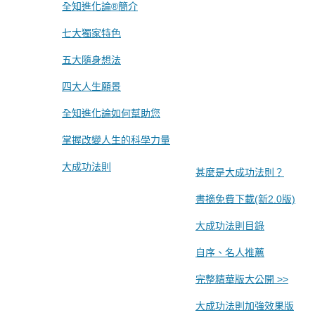
全知進化論®簡介
七大獨家特色
五大隨身想法
四大人生願景
全知進化論如何幫助您
掌握改變人生的科學力量
大成功法則
甚麼是大成功法則？
書摘免費下載(新2.0版)
大成功法則目錄
自序、名人推薦
完整精華版大公開 >>
大成功法則加強效果版