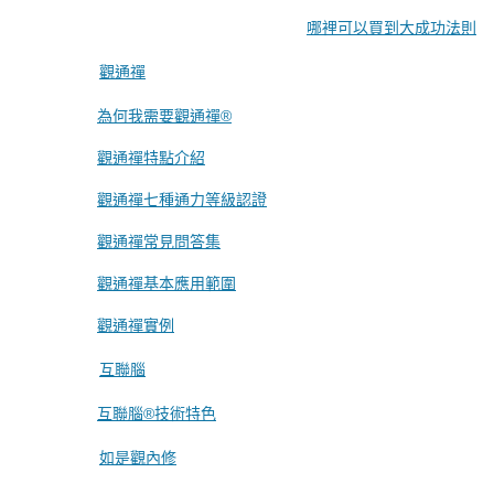
哪裡可以買到大成功法則
觀通禪
為何我需要觀通禪®
觀通禪特點介紹
觀通禪七種通力等級認證
觀通禪常見問答集
觀通禪基本應用範圍
觀通禪實例
互聯腦
互聯腦®技術特色
如是觀內修