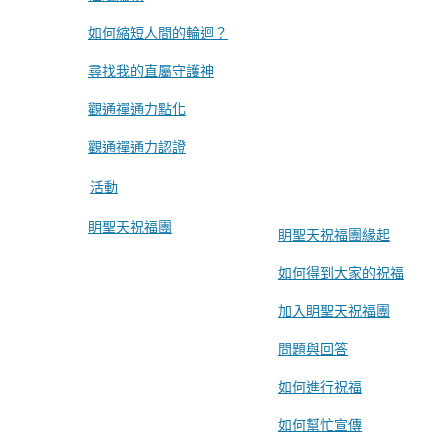
如何縮短人間的輪迴？
尋找我的直屬守護神
觀通禪通力點化
觀通禪通力認證
活動
眀聖天祝福團
眀聖天祝福團緣起
如何得到大家的祝福
加入眀聖天祝福團
問題與回答
如何進行祝福
如何幫忙宣傳