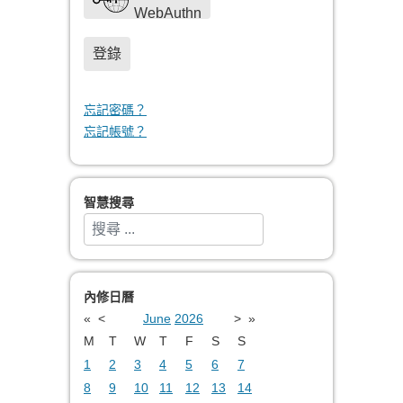
WebAuthn
登錄
忘記密碼？
忘記帳號？
智慧搜尋
搜索
Type 2 or more characters for results.
內修日曆
«
<
June
2026
>
»
M
T
W
T
F
S
S
1
2
3
4
5
6
7
8
9
10
11
12
13
14