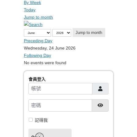
By Week
Today
Jump to month
Jump to month
Preceding Day
Wednesday, 24 June 2026
Following Day
No events were found
會員登入
帳號
密碼
顯示密碼
記得我