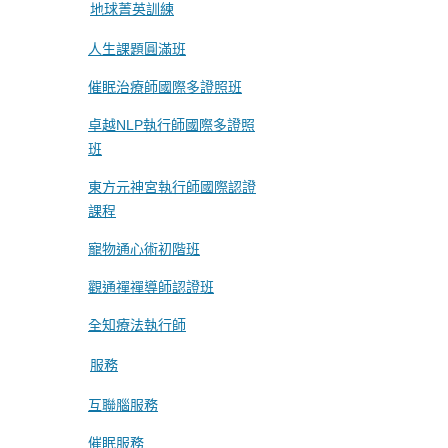
地球菁英訓練
人生課題圓滿班
催眠治療師國際多證照班
卓越NLP執行師國際多證照
班
東方元神宮執行師國際認證
課程
寵物通心術初階班
觀通禪禪導師認證班
全知療法執行師
服務
互聯腦服務
催眠服務