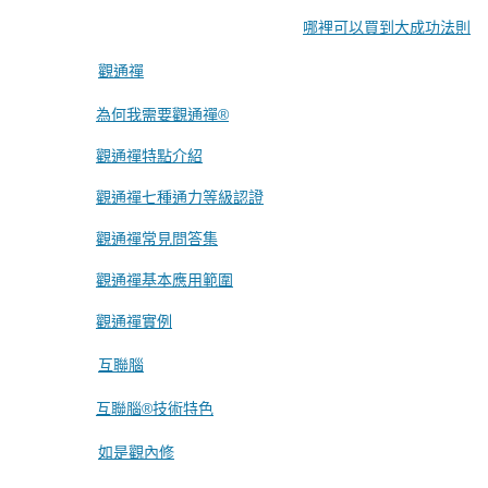
哪裡可以買到大成功法則
觀通禪
為何我需要觀通禪®
觀通禪特點介紹
觀通禪七種通力等級認證
觀通禪常見問答集
觀通禪基本應用範圍
觀通禪實例
互聯腦
互聯腦®技術特色
如是觀內修