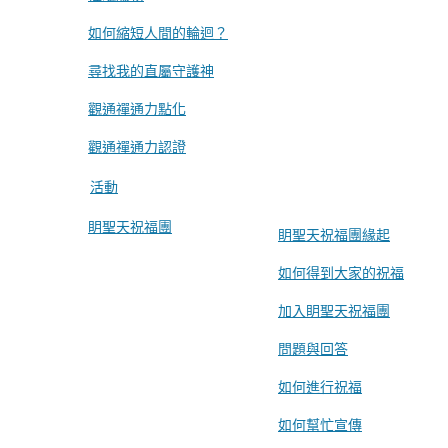
如何縮短人間的輪迴？
尋找我的直屬守護神
觀通禪通力點化
觀通禪通力認證
活動
眀聖天祝福團
眀聖天祝福團緣起
如何得到大家的祝福
加入眀聖天祝福團
問題與回答
如何進行祝福
如何幫忙宣傳