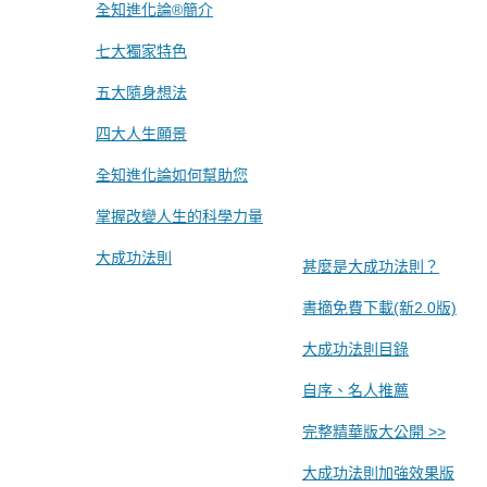
全知進化論®簡介
七大獨家特色
五大隨身想法
四大人生願景
全知進化論如何幫助您
掌握改變人生的科學力量
大成功法則
甚麼是大成功法則？
書摘免費下載(新2.0版)
大成功法則目錄
自序、名人推薦
完整精華版大公開 >>
大成功法則加強效果版