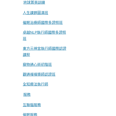
地球菁英訓練
人生課題圓滿班
催眠治療師國際多證照班
卓越NLP執行師國際多證照
班
東方元神宮執行師國際認證
課程
寵物通心術初階班
觀通禪禪導師認證班
全知療法執行師
服務
互聯腦服務
催眠服務