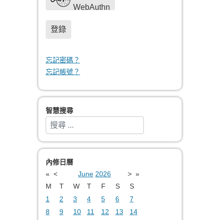
WebAuthn
登錄
忘記密碼？
忘記帳號？
智慧搜尋
搜索
Type 2 or more characters for results.
內修日曆
«
<
June
2026
>
»
M
T
W
T
F
S
S
1
2
3
4
5
6
7
8
9
10
11
12
13
14