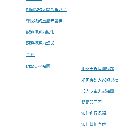
如何縮短人間的輪迴？
尋找我的直屬守護神
觀通禪通力點化
觀通禪通力認證
活動
眀聖天祝福團
眀聖天祝福團緣起
如何得到大家的祝福
加入眀聖天祝福團
問題與回答
如何進行祝福
如何幫忙宣傳