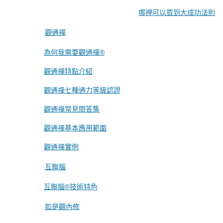
哪裡可以買到大成功法則
觀通禪
為何我需要觀通禪®
觀通禪特點介紹
觀通禪七種通力等級認證
觀通禪常見問答集
觀通禪基本應用範圍
觀通禪實例
互聯腦
互聯腦®技術特色
如是觀內修