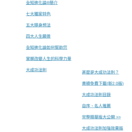
全知進化論®簡介
七大獨家特色
五大隨身想法
四大人生願景
全知進化論如何幫助您
掌握改變人生的科學力量
大成功法則
甚麼是大成功法則？
書摘免費下載(新2.0版)
大成功法則目錄
自序、名人推薦
完整精華版大公開 >>
大成功法則加強效果版