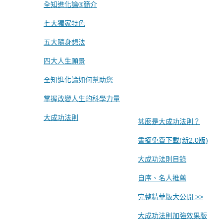
全知進化論®簡介
七大獨家特色
五大隨身想法
四大人生願景
全知進化論如何幫助您
掌握改變人生的科學力量
大成功法則
甚麼是大成功法則？
書摘免費下載(新2.0版)
大成功法則目錄
自序、名人推薦
完整精華版大公開 >>
大成功法則加強效果版