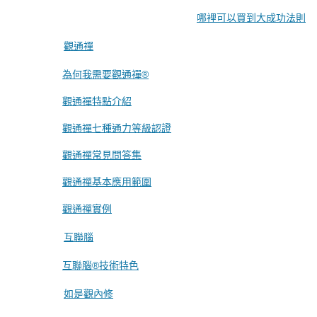
哪裡可以買到大成功法則
觀通禪
為何我需要觀通禪®
觀通禪特點介紹
觀通禪七種通力等級認證
觀通禪常見問答集
觀通禪基本應用範圍
觀通禪實例
互聯腦
互聯腦®技術特色
如是觀內修