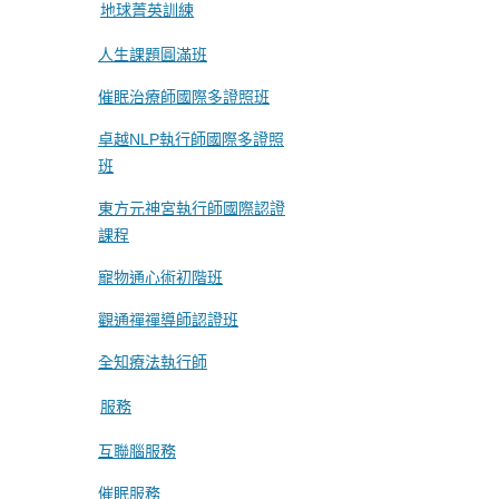
地球菁英訓練
人生課題圓滿班
催眠治療師國際多證照班
卓越NLP執行師國際多證照
班
東方元神宮執行師國際認證
課程
寵物通心術初階班
觀通禪禪導師認證班
全知療法執行師
服務
互聯腦服務
催眠服務