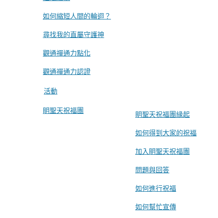
如何縮短人間的輪迴？
尋找我的直屬守護神
觀通禪通力點化
觀通禪通力認證
活動
眀聖天祝福團
眀聖天祝福團緣起
如何得到大家的祝福
加入眀聖天祝福團
問題與回答
如何進行祝福
如何幫忙宣傳