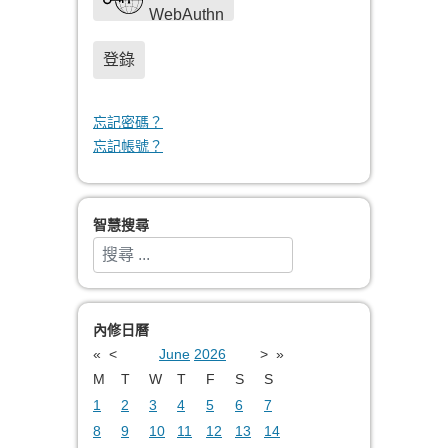
WebAuthn
登錄
忘記密碼？
忘記帳號？
智慧搜尋
搜索
Type 2 or more characters for results.
內修日曆
«
<
June
2026
>
»
M
T
W
T
F
S
S
1
2
3
4
5
6
7
8
9
10
11
12
13
14